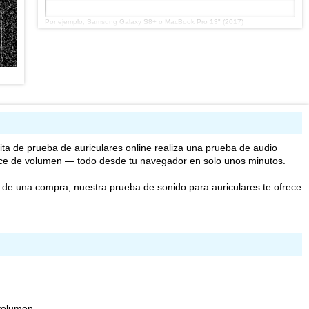
Por ejemplo, Samsung Galaxy S8+ o MacBook Pro 13" (2017)
Ventajas de tus auriculares
*
¿Qué te gusta de tus auriculares?
Desventajas de tus auriculares
*
ta de prueba de auriculares online realiza una prueba de audio
ance de volumen — todo desde tu navegador en solo unos minutos.
de una compra, nuestra prueba de sonido para auriculares te ofrece
¿Qué no te gusta de tus auriculares?
Comentario
volumen.