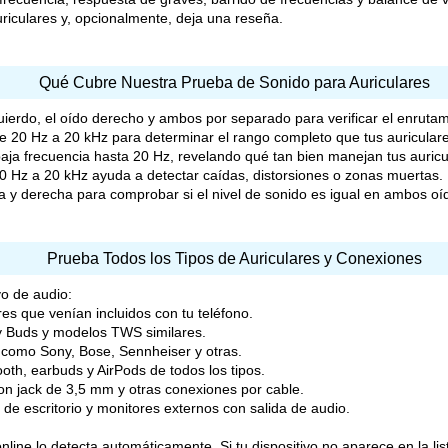
riculares y, opcionalmente, deja una reseña.
Qué Cubre Nuestra Prueba de Sonido para Auriculares
erdo, el oído derecho y ambos por separado para verificar el enrutami
20 Hz a 20 kHz para determinar el rango completo que tus auriculare
a frecuencia hasta 20 Hz, revelando qué tan bien manejan tus auricu
 Hz a 20 kHz ayuda a detectar caídas, distorsiones o zonas muertas.
 y derecha para comprobar si el nivel de sonido es igual en ambos oí
Prueba Todos los Tipos de Auriculares y Conexiones
vo de audio:
res que venían incluidos con tu teléfono.
y Buds y modelos TWS similares.
 como Sony, Bose, Sennheiser y otras.
oth, earbuds y AirPods de todos los tipos.
on jack de 3,5 mm y otras conexiones por cable.
 de escritorio y monitores externos con salida de audio.
nline lo detecta automáticamente. Si tu dispositivo no aparece en la li