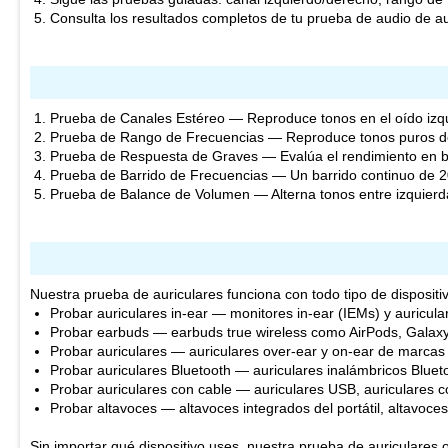
Consulta los resultados completos de tu prueba de audio de au
Prueba de Canales Estéreo — Reproduce tonos en el oído izqui
Prueba de Rango de Frecuencias — Reproduce tonos puros de 
Prueba de Respuesta de Graves — Evalúa el rendimiento en baj
Prueba de Barrido de Frecuencias — Un barrido continuo de 20
Prueba de Balance de Volumen — Alterna tonos entre izquierda
Nuestra prueba de auriculares funciona con todo tipo de dispositi
Probar auriculares in-ear — monitores in-ear (IEMs) y auricula
Probar earbuds — earbuds true wireless como AirPods, Galax
Probar auriculares — auriculares over-ear y on-ear de marcas
Probar auriculares Bluetooth — auriculares inalámbricos Blueto
Probar auriculares con cable — auriculares USB, auriculares c
Probar altavoces — altavoces integrados del portátil, altavoces
Sin importar qué dispositivo uses, nuestra prueba de auriculares o