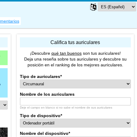
omentarios
Califica tus auriculares
¡Descubre
qué tan buenos
son tus auriculares!
a
Deja una reseña sobre tus auriculares y descubre su
posición en el ranking de los mejores auriculares.
Tipo de auriculares
*
o
Nombre de los auriculares
Deje el campo en blanco si no sabe el nombre de sus auriculares
Tipo de dispositivo
*
Nombre del dispositivo
*