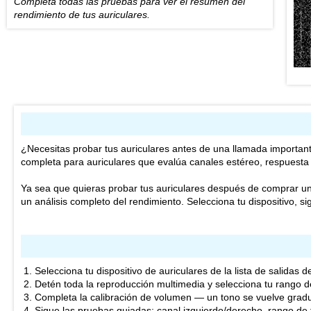
Completa todas las pruebas para ver el resumen del
rendimiento de tus auriculares.
¿Necesitas probar tus auriculares antes de una llamada importan
completa para auriculares que evalúa canales estéreo, respuesta
Ya sea que quieras probar tus auriculares después de comprar u
un análisis completo del rendimiento. Selecciona tu dispositivo, s
Selecciona tu dispositivo de auriculares de la lista de salidas 
Detén toda la reproducción multimedia y selecciona tu rango de
Completa la calibración de volumen — un tono se vuelve gradu
Sigue las pruebas guiadas: canal izquierdo/derecho, rango de 