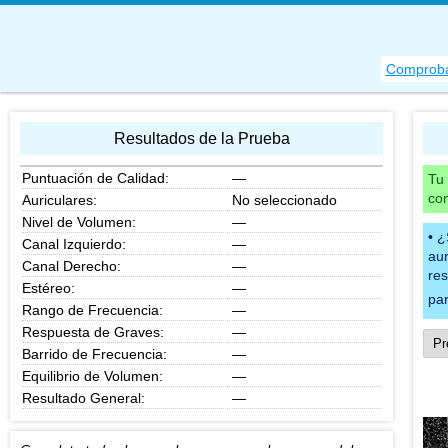
Comproba
Resultados de la Prueba
Puntuación de Calidad:
—
Tu 
com
Auriculares:
No seleccionado
Nivel de Volumen:
—
¿
Canal Izquierdo:
—
aur
Canal Derecho:
—
re
Estéreo:
—
par
Rango de Frecuencia:
—
Respuesta de Graves:
—
Barrido de Frecuencia:
—
Equilibrio de Volumen:
—
Resultado General:
—